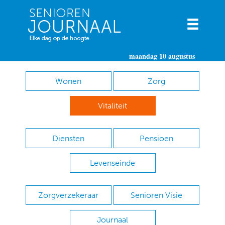
maandag 10 augustus
Wonen
Zorg
Vitaliteit
Diensten
Pensioen
Levenseinde
Zorgverzekeraar
Senioren Visie
Journaal