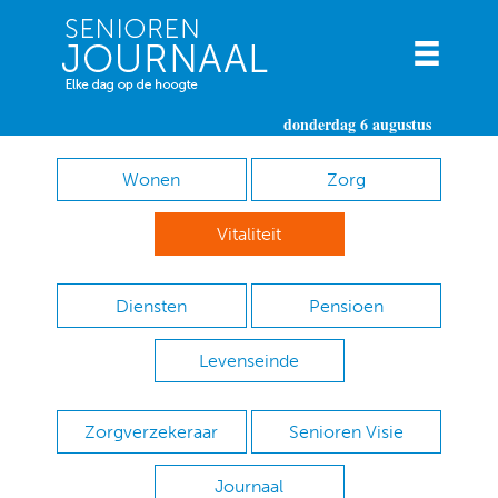
donderdag 6 augustus
Wonen
Zorg
Vitaliteit
Diensten
Pensioen
Levenseinde
Zorgverzekeraar
Senioren Visie
Journaal