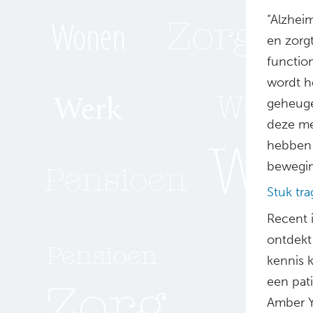
“Alzhei
en zorg
functio
wordt h
geheuge
deze me
hebben 
bewegin
Stuk tra
Recent 
ontdekt
kennis k
een pat
Amber Y