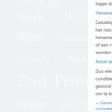
trager 
Hersene
Gelukki
het risi
hersene
of een n
worden d
Nooit t
Dus wie 
conditi
gezond o
om te b
Posts
← Gemee
coronahe