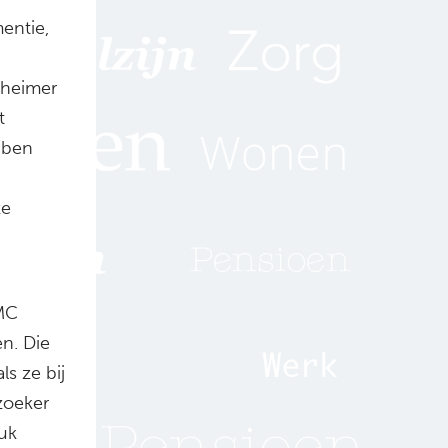
entie,
zheimer
t
bben
ze
 MC
n. Die
ls ze bij
zoeker
uk