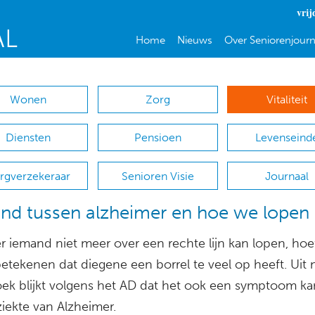
vrij
Home
Nieuws
Over Seniorenjourn
Wonen
Zorg
Vitaliteit
Diensten
Pensioen
Levenseind
rgverzekeraar
Senioren Visie
Journaal
nd tussen alzheimer en hoe we lopen
 iemand niet meer over een rechte lijn kan lopen, hoef
betekenen dat diegene een borrel te veel op heeft. Uit
ek blijkt volgens het AD dat het ook een symptoom kan
iekte van Alzheimer.