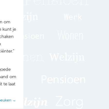
en om
 kunt je
schaken
n
iënter.”
 goede
 hand om
 te laat
peuken →