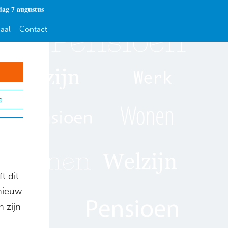
dag 7 augustus
aal
Contact
e
t dit
 nieuw
 zijn