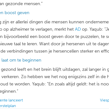
dan gezonde mensen.”
n boost geven
g zijn er allerlei dingen die mensen kunnen ondernem
co op alzheimer te verlagen, merkt het
AD
op. Yaqub: “Je
n bijvoorbeeld een boost geven door te puzzelen, te 
ieuwe taal te leren. Want door je hersenen uit te dage
e verbindingen tussen je hersencellen sterker en effic
e laat om te beginnen
gezond leeft en het brein blijft uitdagen, zal langer in
e verkeren. Zo hebben we het nog enigszins zelf in de
ud te worden. Yaqub: “En zoals altijd geldt: het is nooit
eginnen.”
nte lanceert
Vies
rstelplan