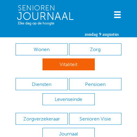
zondag 9 augustus
Wonen
Zorg
Vitaliteit
Diensten
Pensioen
Levenseinde
Zorgverzekeraar
Senioren Visie
Journaal