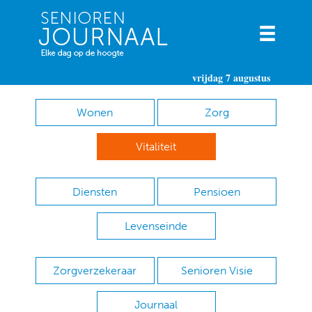
vrijdag 7 augustus
Wonen
Zorg
Vitaliteit
Diensten
Pensioen
Levenseinde
Zorgverzekeraar
Senioren Visie
Journaal