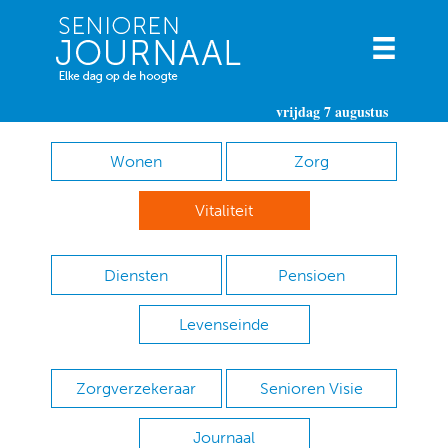
vrijdag 7 augustus
Wonen
Zorg
Vitaliteit
Diensten
Pensioen
Levenseinde
Zorgverzekeraar
Senioren Visie
Journaal