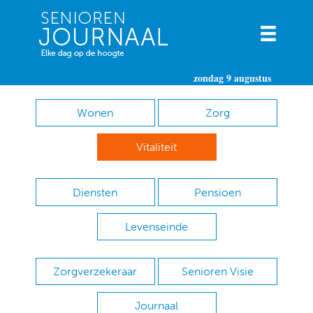
zondag 9 augustus
Wonen
Zorg
Vitaliteit
Diensten
Pensioen
Levenseinde
Zorgverzekeraar
Senioren Visie
Journaal