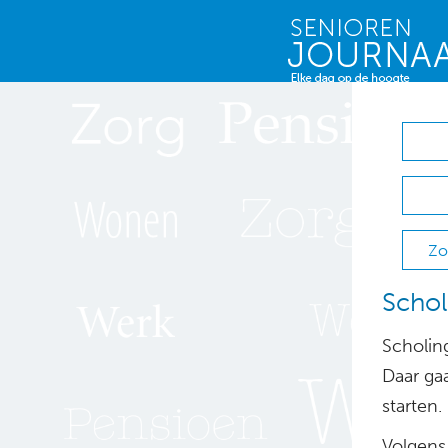
Zo
Schol
Scholin
Daar g
starten.
Volgens