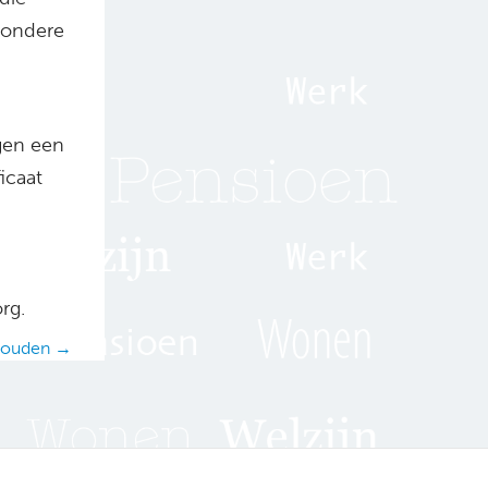
zondere
gen een
icaat
rg.
 houden →