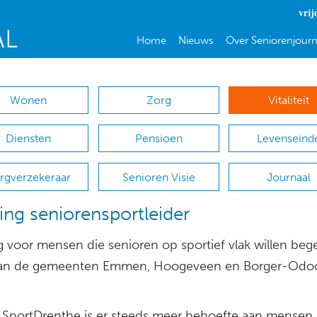
vrij
Home
Nieuws
Over Seniorenjourn
Wonen
Zorg
Vitaliteit
Diensten
Pensioen
Levenseind
rgverzekeraar
Senioren Visie
Journaal
ing seniorensportleider
g voor mensen die senioren op sportief vlak willen bege
aan de gemeenten Emmen, Hoogeveen en Borger-Odo
 SportDrenthe is er steeds meer behoefte aan mensen 