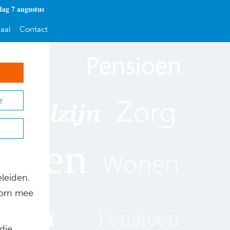
dag 7 augustus
aal
Contact
e
leiden.
orn mee
die