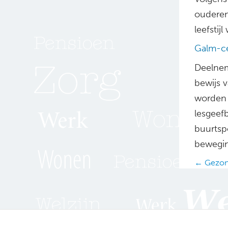
ouderen
leefstij
Galm-cer
Deelnem
bewijs v
worden 
lesgeef
buurtsp
bewegin
Posts
← Gezond
navig