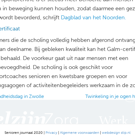
 in beweging kunnen houden, zodat daarmee een ge
l wordt bevorderd, schrijft
Dagblad van het Noorden.
tificaat
ers die de scholing volledig hebben afgerond ontvan
an deelname. Bij gebleken kwaliteit kan het Galm-certif
behaald. De voorkeur gaat uit naar mensen met een
bevoegdheid. De scholing is ook geschikt voor
ortcoaches senioren en kwetsbare groepen en voor
gsagogen of activiteitenbegeleiders werkzaam in de zo
heidsdag in Zwolle
Twinkeling in je ogen
ation
Senioren journaal 2020 |
Privacy
|
Algemene voorwaarden
|
webdesign stip.nl