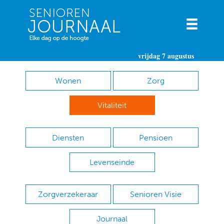
vrijdag 7 augustus
Wonen
Zorg
Vitaliteit
Diensten
Pensioen
Levenseinde
Zorgverzekeraar
Senioren Visie
Journaal