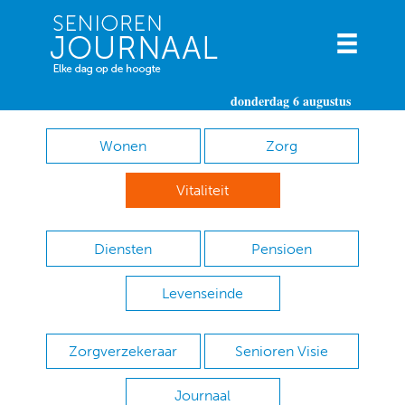
donderdag 6 augustus
Wonen
Zorg
Vitaliteit
Diensten
Pensioen
Levenseinde
Zorgverzekeraar
Senioren Visie
Journaal