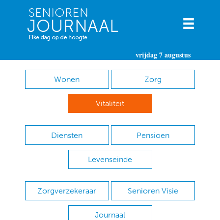
vrijdag 7 augustus
Wonen
Zorg
Vitaliteit
Diensten
Pensioen
Levenseinde
Zorgverzekeraar
Senioren Visie
Journaal