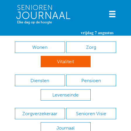
vrijdag 7 augustus
Wonen
Zorg
Vitaliteit
Diensten
Pensioen
Levenseinde
Zorgverzekeraar
Senioren Visie
Journaal