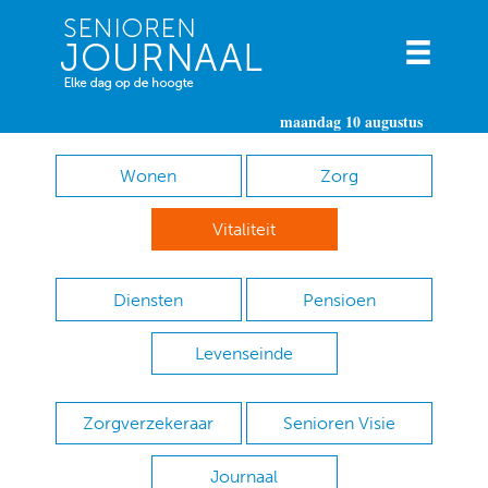
maandag 10 augustus
Wonen
Zorg
Vitaliteit
Diensten
Pensioen
Levenseinde
Zorgverzekeraar
Senioren Visie
Journaal