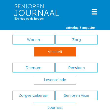
zaterdag 8 augustus
Wonen
Zorg
Vitaliteit
Diensten
Pensioen
Levenseinde
Zorgverzekeraar
Senioren Visie
Journaal