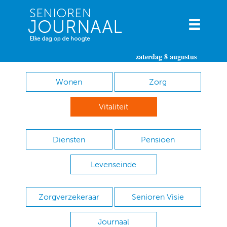
zaterdag 8 augustus
Wonen
Zorg
Vitaliteit
Diensten
Pensioen
Levenseinde
Zorgverzekeraar
Senioren Visie
Journaal