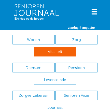
zondag 9 augustus
Wonen
Zorg
Vitaliteit
Diensten
Pensioen
Levenseinde
Zorgverzekeraar
Senioren Visie
Journaal