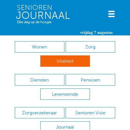
vrijdag 7 augustus
Wonen
Zorg
Vitaliteit
Diensten
Pensioen
Levenseinde
Zorgverzekeraar
Senioren Visie
Journaal