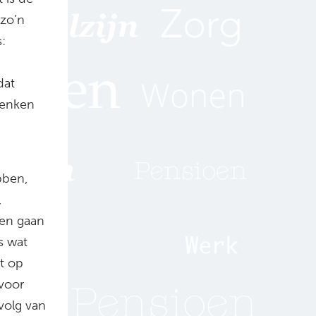
 zo’n
s:
dat
denken
bben,
,
den gaan
s wat
t op
 voor
evolg van