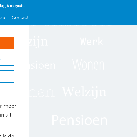
ag 6 augustus
aal
Contact
e
ar meer
n zit,
 is de