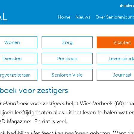
donderd
Home
Nieuws
Over Seniorenjourn
Wonen
Zorg
Vitaliteit
Diensten
Pensioen
Levenseind
rgverzekeraar
Senioren Visie
Journaal
oek voor zestigers
ar
Handboek voor zestigers
helpt Wies Verbeek (60) ha
ljoen leeftijdgenoten alles uit het leven te halen wat eri
 AD Magazine: En dat is veel.
oek had bijna
Het feest kan beginnen
geheten. Want dat