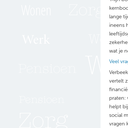
kernbood
lange ti
ineens h
leeftijd
zekerhe
wat je n
Veel vr
Verbeek 
vertelt 
financi
praten:
helpt b
social m
vragen k