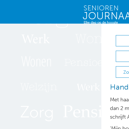
Zo
Handb
Met ha
dan 2 mi
schrijft
‘Mijn b