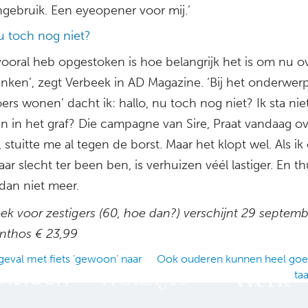
ngebruik. Een eyeopener voor mij.’
u toch nog niet?
vooral heb opgestoken is hoe belangrijk het is om nu ov
enken’, zegt Verbeek in AD Magazine. ‘Bij het onderwer
loers wonen’ dacht ik: hallo, nu toch nog niet? Ik sta ni
n in het graf? Die campagne van Sire, Praat vandaag o
stuitte me al tegen de borst. Maar het klopt wel. Als ik
jaar slecht ter been ben, is verhuizen véél lastiger. En t
dan niet meer.
k voor zestigers (60, hoe dan?) verschijnt 29 septembe
thos € 23,99
eval met fiets ‘gewoon’ naar
Ook ouderen kunnen heel go
ta
ation