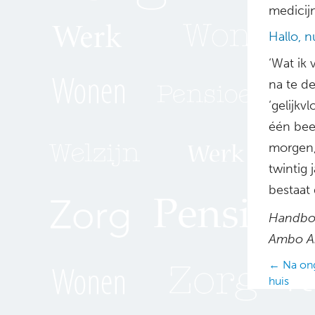
medicij
Hallo, n
‘Wat ik 
na te d
‘gelijkv
één bee
morgen, 
twintig 
bestaat 
Handboe
Ambo An
Posts
← Na ong
huis
navig