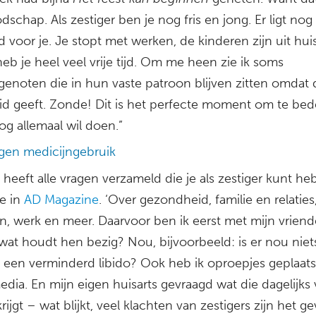
schap. Als zestiger ben je nog fris en jong. Er ligt nog
jd voor je. Je stopt met werken, de kinderen zijn uit hui
eb je heel veel vrije tijd. Om me heen zie ik soms
sgenoten die in hun vaste patroon blijven zitten omdat 
id geeft. Zonde! Dit is het perfecte moment om te be
og allemaal wil doen.”
agen medicijngebruik
heeft alle vragen verzameld die je als zestiger kunt he
ze in
AD Magazine
. ‘Over gezondheid, familie en relaties
ën, werk en meer. Daarvoor ben ik eerst met mijn vrien
 wat houdt hen bezig? Nou, bijvoorbeeld: is er nou niet
ij een verminderd libido? Ook heb ik oproepjes geplaats
edia. En mijn eigen huisarts gevraagd wat die dagelijks
rijgt – wat blijkt, veel klachten van zestigers zijn het g