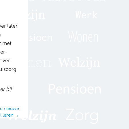
er later
p
et met
ver
 over
huiszorg
r bij
ed nieuwe
al leren →