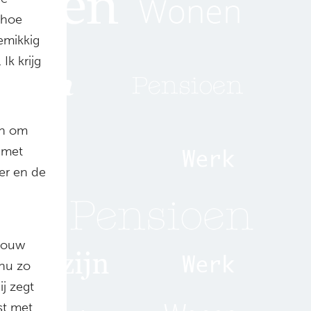
 hoe
emikkig
Ik krijg
en om
 met
er en de
Trouw
 nu zo
ij zegt
st met