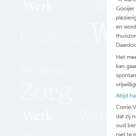
Gooijer
plezier
en worde
thuiszor
Daardoor
Het mee
kan gaan
spontan
vrijwilli
Altijd h
Corrie 
dat zij 
oud ben,
niet te 