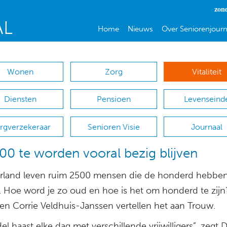
zon
Home
Nieuws
Over Seniorenjourn
Wonen
Zorg
Vitaliteit
Diensten
Pensioen
Levenseind
rgverzekeraar
Senioren Visie
Journaal
0 te worden vooral bezig blijven
rland leven ruim 2500 mensen die de honderd hebbe
. Hoe word je zo oud en hoe is het om honderd te zijn
 en Corrie Veldhuis-Janssen vertellen het aan Trouw.
el haast elke dag met verschillende vrijwilligers”, zegt 