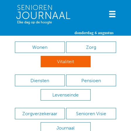
donderdag 6 augustus
Wonen
Zorg
Vitaliteit
Diensten
Pensioen
Levenseinde
Zorgverzekeraar
Senioren Visie
Journaal