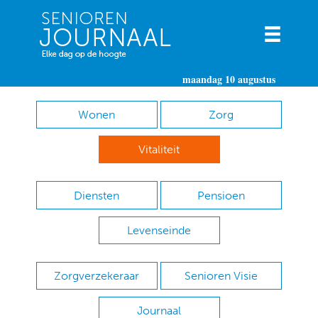
maandag 10 augustus
Wonen
Zorg
Vitaliteit
Diensten
Pensioen
Levenseinde
Zorgverzekeraar
Senioren Visie
Journaal