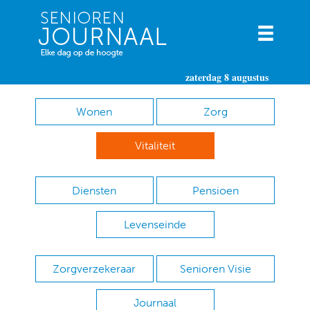
zaterdag 8 augustus
Wonen
Zorg
Vitaliteit
Diensten
Pensioen
Levenseinde
Zorgverzekeraar
Senioren Visie
Journaal