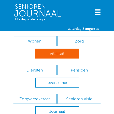
zaterdag 8 augustus
Wonen
Zorg
Vitaliteit
Diensten
Pensioen
Levenseinde
Zorgverzekeraar
Senioren Visie
Journaal