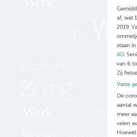
Gemidde
af, wat 
2019. V
ommetje 
staan in
AD
. Sen
van 6 to
Zij fiets
Vaste g
De coro
aantal 
meer aa
velen w
Hoewel 