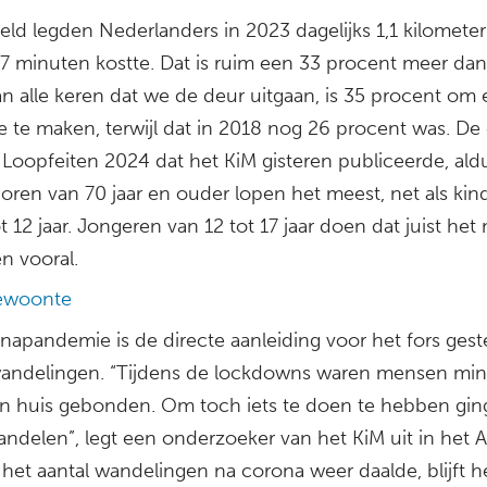
ld legden Nederlanders in 2023 dagelijks 1,1 kilometer
17 minuten kostte. Dat is ruim een 33 procent meer dan
an alle keren dat we de deur uitgaan, is 35 procent om
te maken, terwijl dat in 2018 nog 26 procent was. De c
 Loopfeiten 2024 dat het KiM gisteren publiceerde, ald
ioren van 70 jaar en ouder lopen het meest, net als ki
t 12 jaar. Jongeren van 12 tot 17 jaar doen dat juist het 
en vooral.
ewoonte
napandemie is de directe aanleiding voor het fors ges
wandelingen. “Tijdens de lockdowns waren mensen min
n huis gebonden. Om toch iets te doen te hebben gi
andelen”, legt een onderzoeker van het KiM uit in het A
het aantal wandelingen na corona weer daalde, blijft h