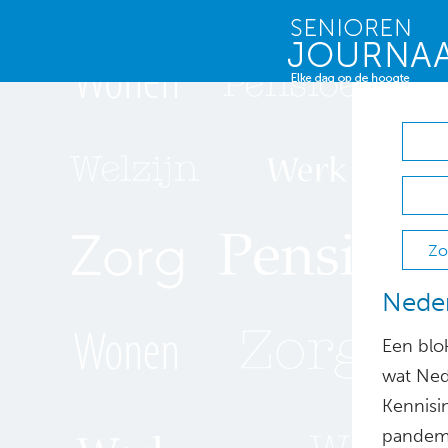
Zo
Neder
Een blo
wat Ned
Kennisin
pandemi