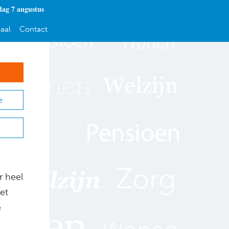
dag 7 augustus
aal
Contact
e
r heel
et
e