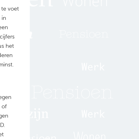
 te voet
 in
 een
ijfers
us het
nderen
minst.
tegen
 of
ngen
D.
et