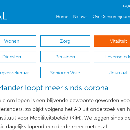
vrij
Home
Nieuws
Over Seniorenjourn
Wonen
Zorg
Vitaliteit
Diensten
Pensioen
Levenseind
rgverzekeraar
Senioren Visie
Journaal
lander loopt meer sinds corona
kje om lopen is een blijvende gewoonte geworden voo
erlanders, zo blijkt volgens het AD uit onderzoek van h
stituut voor Mobiliteitsbeleid (KiM). We leggen sinds d
e dagelijks lopend een derde meer meters af.