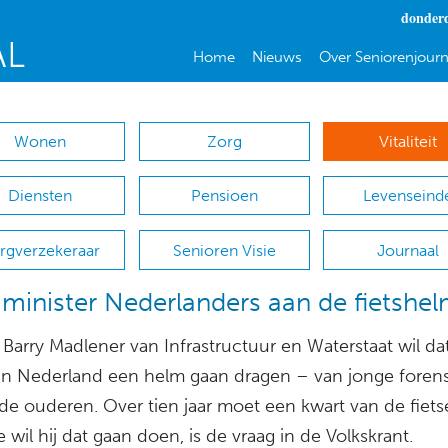
donderd
Home
Nieuws
Over Seniorenjourn
Wonen
Zorg
Vitaliteit
Diensten
Pensioen
Levenseind
rgverzekeraar
Senioren Visie
Journaal
t minister Nederlanders aan de fietshe
 Barry Madlener van Infrastructuur en Waterstaat wil d
s in Nederland een helm gaan dragen – van jonge foren
de ouderen. Over tien jaar moet een kwart van de fiet
e wil hij dat gaan doen, is de vraag in de Volkskrant.