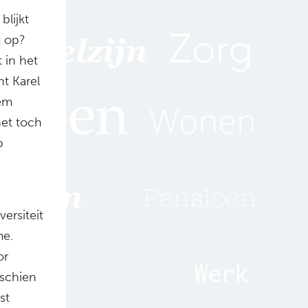
blijkt
t op?
t in het
nt Karel
hem
het toch
p
ersiteit
e.
or
sschien
st