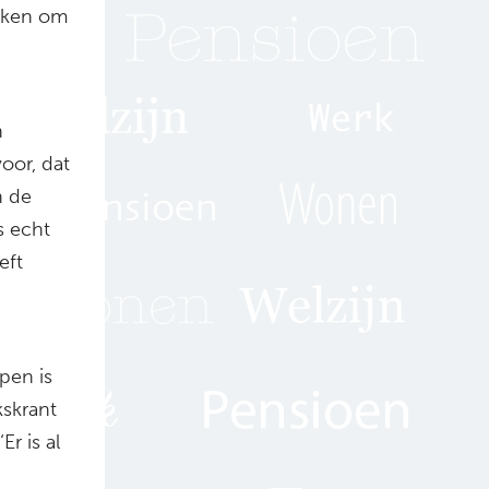
aken om
n
oor, dat
n de
s echt
eft
pen is
kskrant
r is al