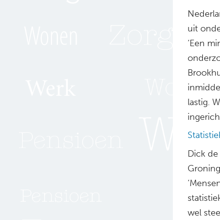
Nederlan
uit ond
‘Een min
onderzoe
Brookhu
inmiddel
lastig. 
ingericht
Statisti
Dick de 
Groninge
‘Mensen
statisti
wel stee