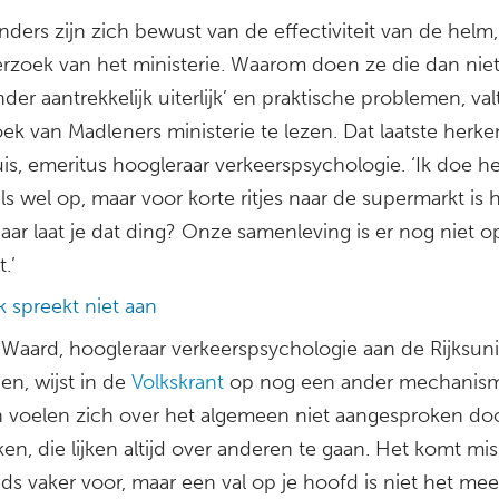
ders zijn zich bewust van de effectiviteit van de helm, 
erzoek van het ministerie. Waarom doen ze die dan nie
der aantrekkelijk uiterlijk’ en praktische problemen, val
k van Madleners ministerie te lezen. Dat laatste herke
is, emeritus hoogleraar verkeerspsychologie. ‘Ik doe 
s wel op, maar voor korte ritjes naar de supermarkt is 
Waar laat je dat ding? Onze samenleving is er nog niet o
.’
ek spreekt niet aan
Waard, hoogleraar verkeerspsychologie aan de Rijksuniv
n, wijst in de
Volkskrant
op nog een ander mechanism
 voelen zich over het algemeen niet aangesproken do
eken, die lijken altijd over anderen te gaan. Het komt mi
ds vaker voor, maar een val op je hoofd is niet het mee