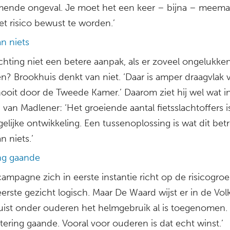
ende ongeval. Je moet het een keer – bijna – meem
et risico bewust te worden.’
n niets
ichting niet een betere aanpak, als er zoveel ongelukke
n? Brookhuis denkt van niet. ‘Daar is amper draagvlak v
 nooit door de Tweede Kamer.’ Daarom ziet hij wel wat i
van Madlener: ‘Het groeiende aantal fietsslachtoffers i
elijke ontwikkeling. Een tussenoplossing is wat dit betr
n niets.’
ng gaande
ampagne zich in eerste instantie richt op de risicogroe
erste gezicht logisch. Maar De Waard wijst er in de Vol
uist onder ouderen het helmgebruik al is toegenomen. ‘E
ering gaande. Vooral voor ouderen is dat echt winst.’