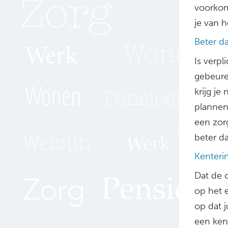
voorkom
je van h
Beter da
Is verpl
gebeure
krijg je
plannen 
een zorg
beter da
Kenteri
Dat de c
op het e
op dat j
een kent