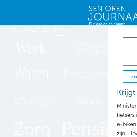
Zo
Krijg
Minister
fietser
e-biken
zijn. Ho