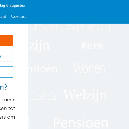
ag 6 augustus
aal
Contact
e
lm?
at meer
sen tot
sers om