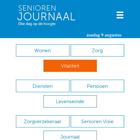
zondag 9 augustus
Wonen
Zorg
Vitaliteit
Diensten
Pensioen
Levenseinde
Zorgverzekeraar
Senioren Visie
Journaal