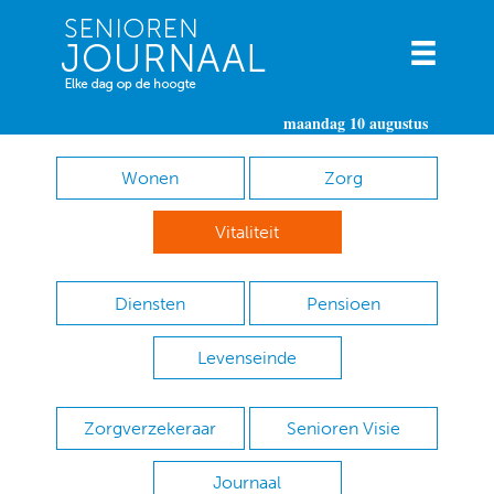
maandag 10 augustus
Wonen
Zorg
Vitaliteit
Diensten
Pensioen
Levenseinde
Zorgverzekeraar
Senioren Visie
Journaal