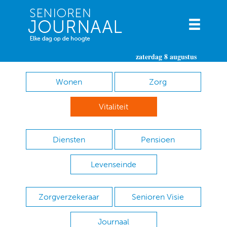
zaterdag 8 augustus
Wonen
Zorg
Vitaliteit
Diensten
Pensioen
Levenseinde
Zorgverzekeraar
Senioren Visie
Journaal