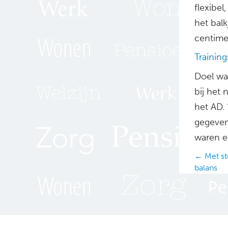
flexibel
het balk
centimet
Trainin
Doel wa
bij het
het AD.
gegeven
waren er
Posts
← Met st
balans
navig