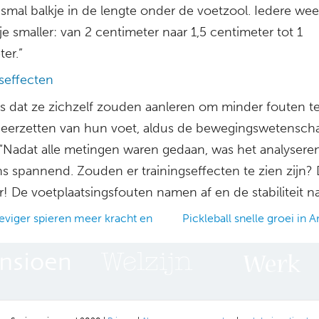
, smal balkje in de lengte onder de voetzool. Iedere we
je smaller: van 2 centimeter naar 1,5 centimeter tot 1
er.”
gseffecten
s dat ze zichzelf zouden aanleren om minder fouten 
 neerzetten van hun voet, aldus de bewegingswetensch
 “Nadat alle metingen waren gedaan, was het analysere
s spannend. Zouden er trainingseffecten te zien zijn? 
! De voetplaatsingsfouten namen af en de stabiliteit n
eviger spieren meer kracht en
Pickleball snelle groei in
ation