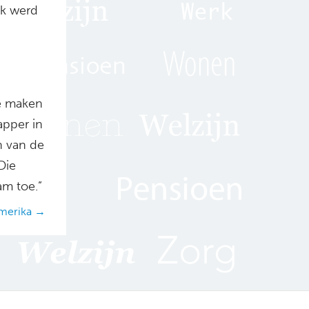
ek werd
te maken
apper in
n van de
Die
am toe.”
 Amerika →