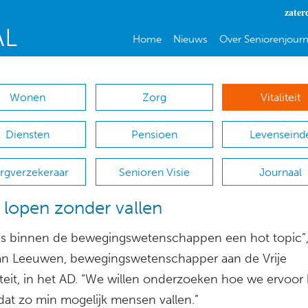
zater
Home
Nieuws
Over Seniorenjourn
Wonen
Zorg
Vitaliteit
Diensten
Pensioen
Levenseind
rgverzekeraar
Senioren Visie
Journaal
 lopen zonder vallen
is binnen de bewegingswetenschappen een hot topic”,
an Leeuwen, bewegingswetenschapper aan de Vrije
iteit, in het AD. “We willen onderzoeken hoe we ervoo
dat zo min mogelijk mensen vallen.”