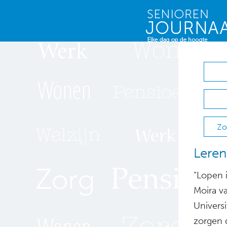
Zo
Leren
“Lopen 
Moira v
Univers
zorgen 