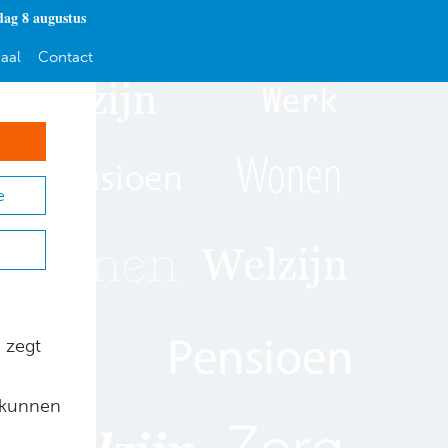
dag 8 augustus
aal
Contact
e
 zegt
r kunnen