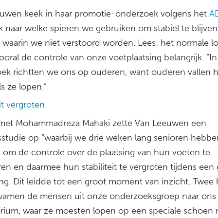
uwen keek in haar promotie-onderzoek volgens het
A
k naar welke spieren we gebruiken om stabiel te blijven
s waarin we niet verstoord worden. Lees: het normale l
ooral de controle van onze voetplaatsing belangrijk. “I
ek richtten we ons op ouderen, want ouderen vallen h
ls ze lopen.”
eit vergroten
met Mohammadreza Mahaki zette Van Leeuwen een
gsstudie op “waarbij we drie weken lang senioren hebbe
d om de controle over de plaatsing van hun voeten te
ren en daarmee hun stabiliteit te vergroten tijdens ee
ng. Dit leidde tot een groot moment van inzicht. Twee 
amen de mensen uit onze onderzoeksgroep naar ons
orium, waar ze moesten lopen op een speciale schoen