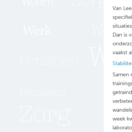
Van Lee
specifie
situatie
Dan is v
onderzo
vaakst a
Stabilit
Samen 
trainin
getrain
verbete
wandeli
week kw
laborat