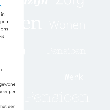
D
 in
open.
n ons
et
n
n gewone
keer per
 met een