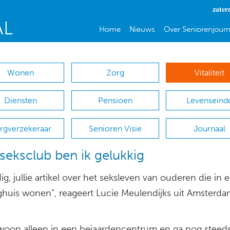
zater
Home
Nieuws
Over Seniorenjourn
Wonen
Zorg
Vitaliteit
Diensten
Pensioen
Levenseind
rgverzekeraar
Senioren Visie
Journaal
 seksclub ben ik gelukkig
g, jullie artikel over het seksleven van ouderen die in 
ghuis wonen”, reageert Lucie Meulendijks uit Amsterda
) woon alleen in een bejaardencentrum en ga nog steed