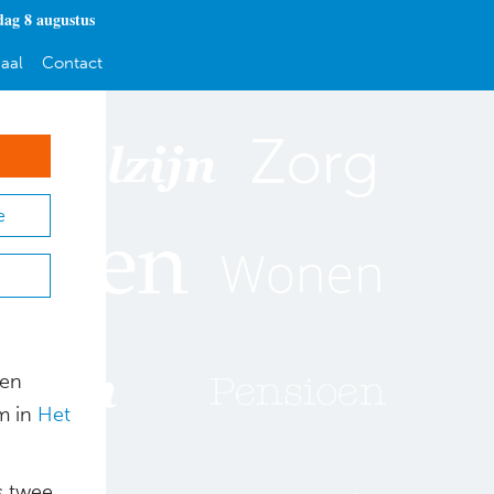
dag 8 augustus
aal
Contact
e
een
m in
Het
s twee