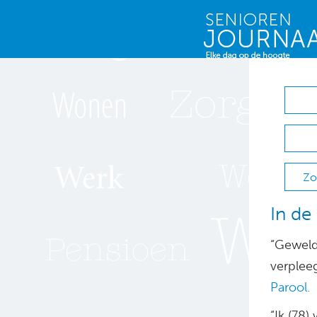
Zo
In de
“Geweldi
verplee
Parool.
“Ik (78