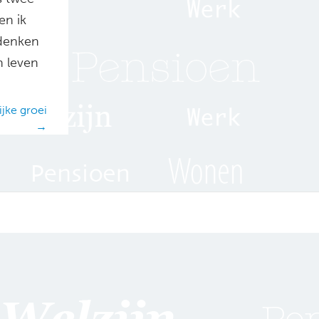
en ik
 denken
n leven
jke groei
→