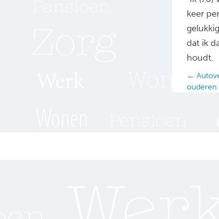
keer pe
gelukkig
dat ik d
houdt.
Posts
← Autove
ouderen
navig