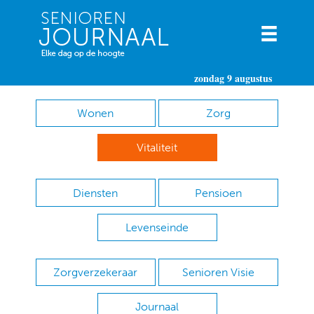
zondag 9 augustus
Wonen
Zorg
Vitaliteit
Diensten
Pensioen
Levenseinde
Zorgverzekeraar
Senioren Visie
Journaal