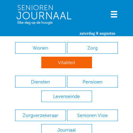
zaterdag 8 augustus
Wonen
Zorg
Vitaliteit
Diensten
Pensioen
Levenseinde
Zorgverzekeraar
Senioren Visie
Journaal