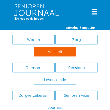
zaterdag 8 augustus
Wonen
Zorg
Vitaliteit
Diensten
Pensioen
Levenseinde
Zorgverzekeraar
Senioren Visie
Journaal