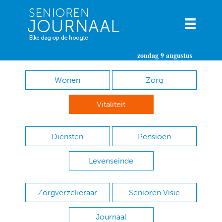
zondag 9 augustus
Wonen
Zorg
Vitaliteit
Diensten
Pensioen
Levenseinde
Zorgverzekeraar
Senioren Visie
Journaal