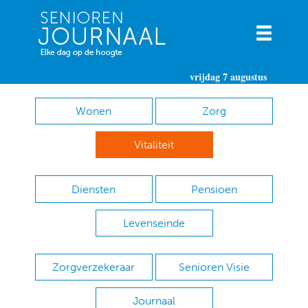
vrijdag 7 augustus
Wonen
Zorg
Vitaliteit
Diensten
Pensioen
Levenseinde
Zorgverzekeraar
Senioren Visie
Journaal