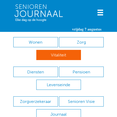
vrijdag 7 augustus
Wonen
Zorg
Vitaliteit
Diensten
Pensioen
Levenseinde
Zorgverzekeraar
Senioren Visie
Journaal