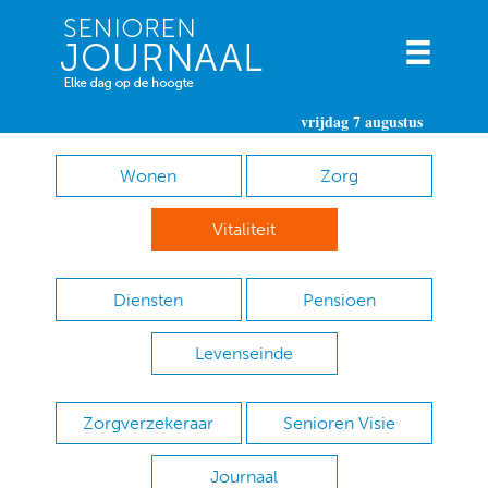
vrijdag 7 augustus
Wonen
Zorg
Vitaliteit
Diensten
Pensioen
Levenseinde
Zorgverzekeraar
Senioren Visie
Journaal