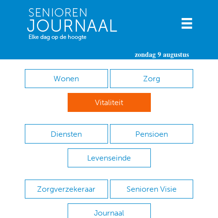
zondag 9 augustus
Wonen
Zorg
Vitaliteit
Diensten
Pensioen
Levenseinde
Zorgverzekeraar
Senioren Visie
Journaal