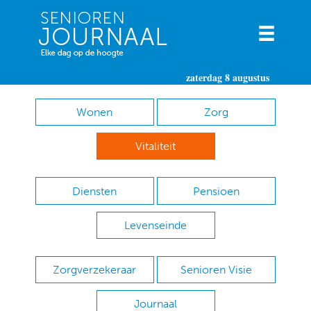
zaterdag 8 augustus
Wonen
Zorg
Vitaliteit
Diensten
Pensioen
Levenseinde
Zorgverzekeraar
Senioren Visie
Journaal