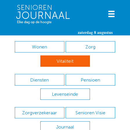
zaterdag 8 augustus
Wonen
Zorg
Vitaliteit
Diensten
Pensioen
Levenseinde
Zorgverzekeraar
Senioren Visie
Journaal