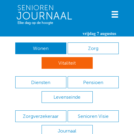
vrijdag 7 augustus
Wonen
Zorg
Vitaliteit
Diensten
Pensioen
Levenseinde
Zorgverzekeraar
Senioren Visie
Journaal