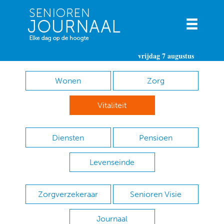
vrijdag 7 augustus
Wonen
Zorg
Vitaliteit
Diensten
Pensioen
Levenseinde
Zorgverzekeraar
Senioren Visie
Journaal