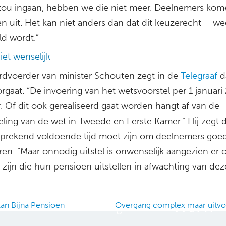
 zou ingaan, hebben we die niet meer. Deelnemers ko
n uit. Het kan niet anders dan dat dit keuzerecht – we
ld wordt.”
niet wenselijk
dvoerder van minister Schouten zegt in de
Telegraaf
da
gaat. “De invoering van het wetsvoorstel per 1 januari 
. Of dit ook gerealiseerd gaat worden hangt af van de
ling van de wet in Tweede en Eerste Kamer.” Hij zegt d
sprekend voldoende tijd moet zijn om deelnemers goed
en. “Maar onnodig uitstel is onwenselijk aangezien er 
zijn die hun pensioen uitstellen in afwachting van dez
an Bijna Pensioen
Overgang complex maar uitv
ation