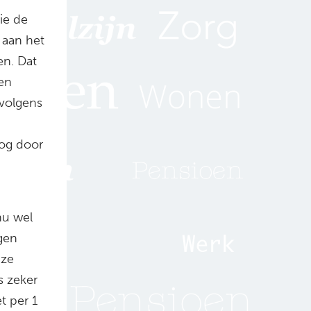
ie de
 aan het
en. Dat
een
 volgens
nog door
nu wel
gen
 ze
s zeker
et per 1