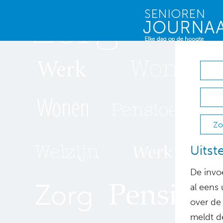
Zo
Uitst
De invo
al eens
over de
meldt de