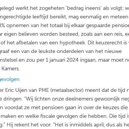
gelegd werkt het zogeheten ’bedrag ineens’ als volgt: w
ngerechtigde leeftijd bereikt, mag eenmalig en meteen
0% opnemen van het totaal bij elkaar gespaarde pensio
r eigen believen worden besteed, zoals aan een reis, 
 of het afbetalen van een hypotheek. Dit keuzerecht is
graaf een van de leukste onderdelen van het nieuwe
nstelsel en zou per 1 januari 2024 ingaan, maar moet 
 Kamers.
 gevolgen
er Eric Uijen van PME (metaalsector) meent dat de tijd 
te dringen. “Wij lichten onze deelnemers gewoonlijk ne
 voordat ze met pensioen gaan in over de keuzes die
maken en welke fiscale gevolgen die hebben. Die tijd i
.” Hij rekent het voor. “Het is inmiddels april, dus als h