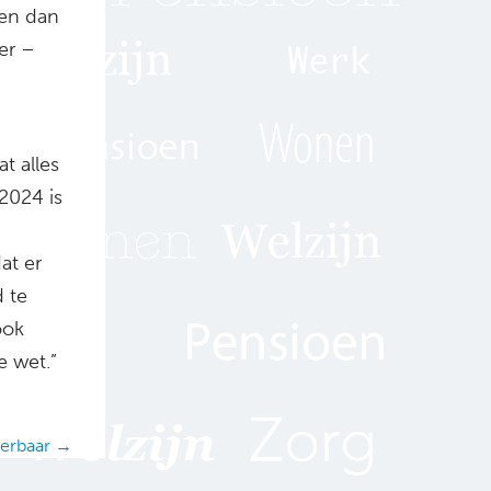
men dan
er –
t alles
2024 is
at er
 te
ook
e wet.”
oerbaar →