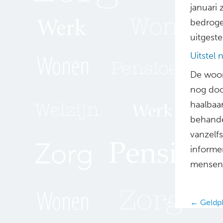
januari
bedroge
uitgeste
Uitstel 
De woor
nog door
haalbaar
behande
vanzelf
informer
mensen 
Posts
← Geldpl
navig