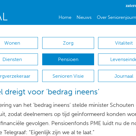
zater
Home
Nieuws
Over Seniorenjourn
Wonen
Zorg
Vitaliteit
Diensten
Pensioen
Levenseind
rgverzekeraar
Senioren Visie
Journaal
el dreigt voor ’bedrag ineens’
ering van het ’bedrag ineens’ stelde minister Schouten
 uit, zodat deelnemers op tijd geïnformeerd konden wo
 financiële gevolgen. Pensioenfonds PME luidt nu de n
 Telegraaf: “Eigenlijk zijn we al te laat.”