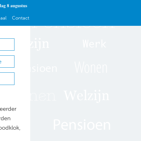
dag 8 augustus
aal
Contact
e
 eerder
rden
oodklok,