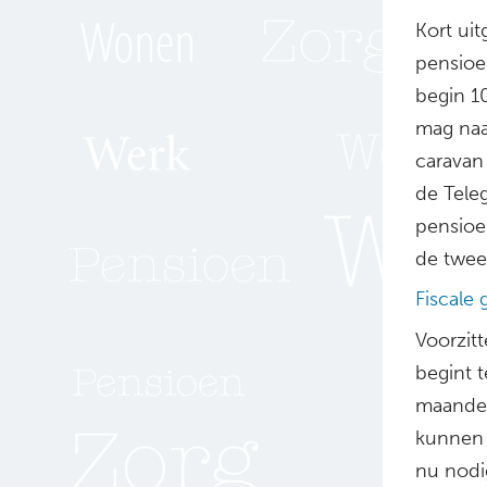
Kort uit
pensioe
begin 1
mag naa
caravan
de Tele
pensioe
de twee
Fiscale
Voorzitt
begint 
maanden
kunnen 
nu nodig