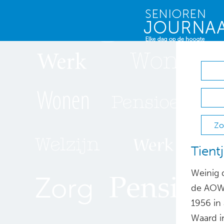
Zo
Tient
Weinig d
de AOW.
1956 in 
Waard in