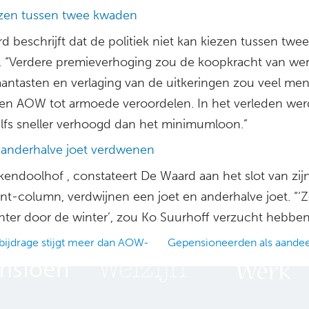
ezen tussen twee kwaden
 beschrijft dat de politiek niet kan kiezen tussen twee
 “Verdere premieverhoging zou de koopkracht van we
 aantasten en verlaging van de uitkeringen zou veel me
een AOW tot armoede veroordelen. In het verleden wer
fs sneller verhoogd dan het minimumloon.”
 anderhalve joet verdwenen
ekendoolhof , constateert De Waard aan het slot van zij
ant-column, verdwijnen een joet en anderhalve joet. “‘
inter door de winter’, zou Ko Suurhoff verzucht hebben
bijdrage stijgt meer dan AOW-
Gepensioneerden als aande
ation