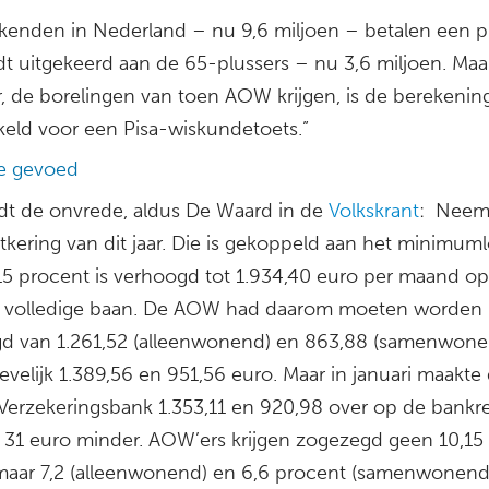
kenden in Nederland – nu 9,6 miljoen – betalen een 
dt uitgekeerd aan de 65-plussers – nu 3,6 miljoen. Maa
er, de borelingen van toen AOW krijgen, is de berekenin
keld voor een Pisa-wiskundetoets.”
e gevoed
dt de onvrede, aldus De Waard in de
Volkskrant
: Neem
kering van dit jaar. Die is gekoppeld aan het minimuml
15 procent is verhoogd tot 1.934,40 euro per maand op
 volledige baan. De AOW had daarom moeten worden
d van 1.261,52 (alleenwonend) en 863,88 (samenwone
evelijk 1.389,56 en 951,56 euro. Maar in januari maakte
 Verzekeringsbank 1.353,11 en 920,98 over op de bankr
 31 euro minder. AOW’ers krijgen zogezegd geen 10,15
maar 7,2 (alleenwonend) en 6,6 procent (samenwonend