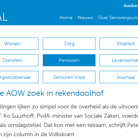
donderd
Home
Nieuws
Over Seniorenjourn
Wonen
Zorg
Vitaliteit
Diensten
Pensioen
Levenseind
rgverzekeraar
Senioren Visie
Journaal
je AOW zoek in rekendoolhof
ingen lijken zo simpel voor de overheid als de uitvoer
 Ko Suurhoff, PvdA-minister van Sociale Zaken, voerde
als omslagstelsel. Dat kon met een telraam, schrijft Pet
 zijn column in de Volkskrant.