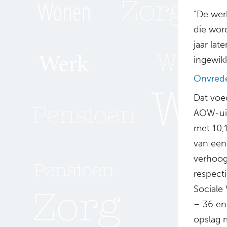
“De wer
die wor
jaar lat
ingewik
Onvred
Dat voe
AOW-uit
met 10,
van een
verhoog
respecti
Sociale
– 36 en
opslag 