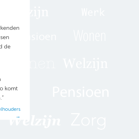
rkenden
nsen
d de
n
Zo komt
.”
elhouders
→