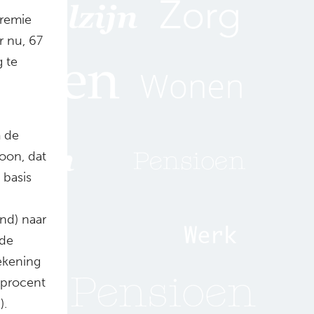
premie
r nu, 67
g te
 de
oon, dat
 basis
nd) naar
 de
ekening
 procent
).