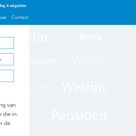
ag 6 augustus
aal
Contact
e
ing van
 die in
er de