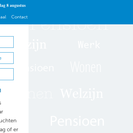
dag 8 augustus
aal
Contact
e
n
s
ar
ruchten
ag of er