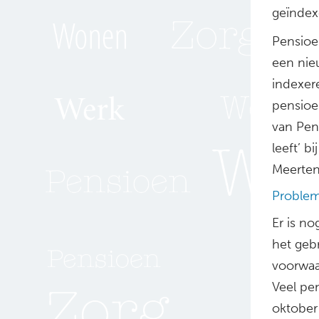
geïndex
Pensioe
een nieu
indexer
pensioe
van Pen
leeft’ b
Meerten.
Problem
Er is no
het geb
voorwaar
Veel pe
oktober 