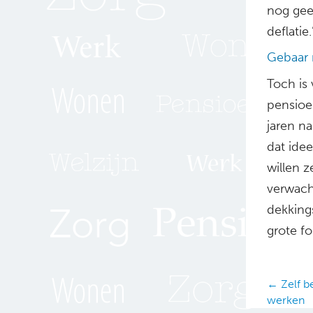
nog geen
deflatie.
Gebaar
Toch is 
pensioe
jaren na
dat ide
willen 
verwach
dekkings
grote fo
Posts
← Zelf be
werken
navig