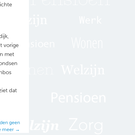
ichte
ijk,
t vorige
en met
fondsen
rnbos
iet dat
rden geen
e meer →