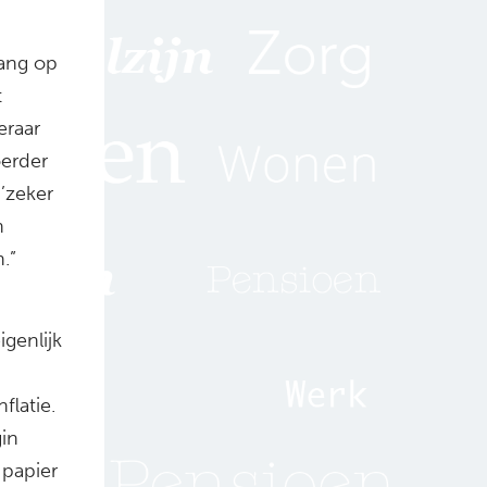
gang op
t
eraar
erder
’zeker
n
.”
igenlijk
flatie.
in
 papier