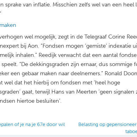
 sprake van inflatie. Misschien zelfs wel van een heel l
”
 maken
verhogen wel mogelijk, zegt in de Telegraaf Corine Reed
nexpert bij Aon. “Fondsen mogen ’gemiste’ indexatie ui
melijk inhalen.” Reedijk verwacht dat een aantal fonds
e speelt. “De dekkingsgraden zijn ernaar, dus sommige 
zeker een gebaar maken naar deelnemers.” Ronald Doo
t wel dat het hierbij om fondsen met ’heel hoge
graden’ gaat, terwijl Hans van Meerten ’geen signalen z
ndsen hiertoe besluiten’.
palen of je na je 67e door wil
Belasting op gepensionee
tabo
ation