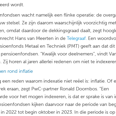
eerd wordt.
nfondsen wacht namelijk een flinke operatie: de over
w stelsel. Ze zijn daarom waarschijnlijk voorzichtig me
en, omdat daardoor de dekkingsgraad daalt, zegt hoogl
nrecht Hans van Meerten in de
Telegraaf.
Een woordvo
sioenfonds Metaal en Techniek (PMT) geeft aan dat dit 
ij pensioenfondsen. “Kwalijk voor deelnemers”, vindt Va
 Zij horen al jaren allerlei redenen om niet te indexeren
en rond inflatie
g een reden waarom indexatie niet reëel is: inflatie. Of e
rek eraan, zegt PwC-partner Ronald Doornbos. “Een
de voor het mogen indexeren, is dat er sprake is van in
nsioenfondsen kijken daarvoor naar de periode van beg
in 2022 tot begin oktober in 2023. In die periode is op