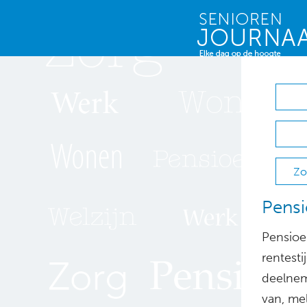
Zo
Pensi
Pensioe
rentest
deelnem
van, mel