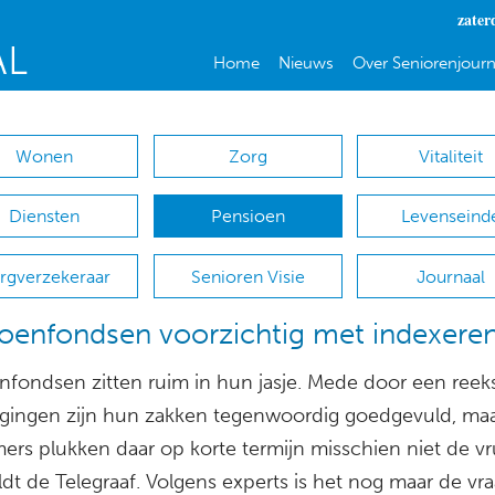
zater
Home
Nieuws
Over Seniorenjourn
Wonen
Zorg
Vitaliteit
Diensten
Pensioen
Levenseind
rgverzekeraar
Senioren Visie
Journaal
oenfondsen voorzichtig met indexere
nfondsen zitten ruim in hun jasje. Mede door een reek
ijgingen zijn hun zakken tegenwoordig goedgevuld, ma
ers plukken daar op korte termijn misschien niet de v
dt de Telegraaf. Volgens experts is het nog maar de vra