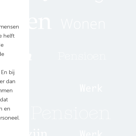
r mensen
 helft
de
de
En bij
der dan
emmen
 dat
en en
rsoneel.