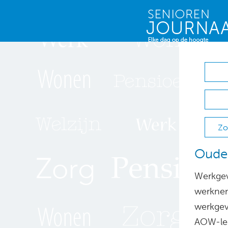
Zo
Ouder
Werkgev
werknem
werkgev
AOW-lee