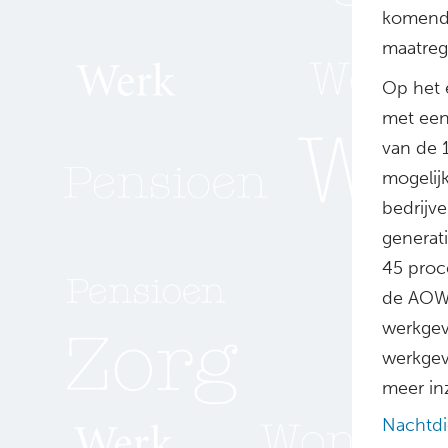
komende
maatreg
Op het e
met een
van de 
mogelij
bedrijv
generat
45 proc
de AOW-
werkgeve
werkgev
meer in
Nachtdi