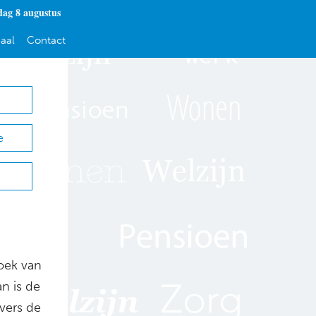
dag 8 augustus
aal
Contact
e
oek van
n is de
vers de