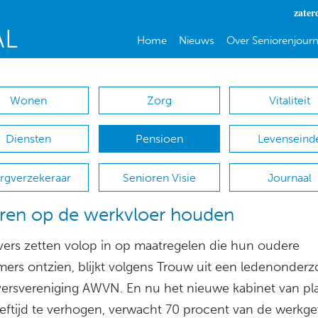
zater
Home
Nieuws
Over Seniorenjourn
Wonen
Zorg
Vitaliteit
Diensten
Pensioen
Levenseind
rgverzekeraar
Senioren Visie
Journaal
en op de werkvloer houden
ers zetten volop in op maatregelen die hun oudere
ers ontzien, blijkt volgens Trouw uit een ledenonderz
ersvereniging AWVN. En nu het nieuwe kabinet van pla
ftijd te verhogen, verwacht 70 procent van de werkge