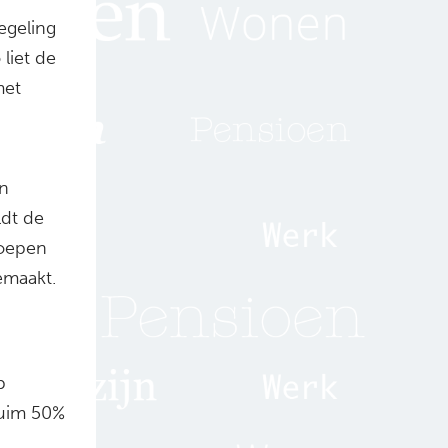
egeling
liet de
met
en
ldt de
roepen
emaakt.
p
ruim 50%