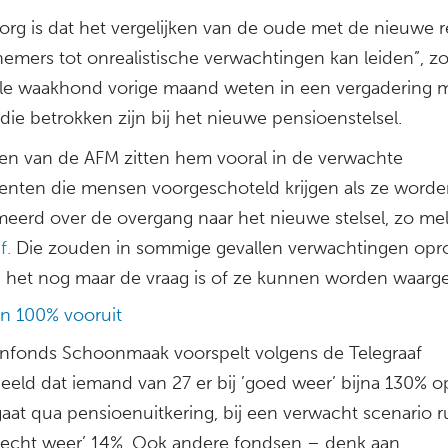
org is dat het vergelijken van de oude met de nieuwe r
nemers tot onrealistische verwachtingen kan leiden”, zo 
ële waakhond vorige maand weten in een vergadering 
 die betrokken zijn bij het nieuwe pensioenstelsel.
en van de AFM zitten hem vooral in de verwachte
nten die mensen voorgeschoteld krijgen als ze word
meerd over de overgang naar het nieuwe stelsel, zo me
f.
Die zouden in sommige gevallen verwachtingen op
 het nog maar de vraag is of ze kunnen worden waarg
n 100% vooruit
nfonds Schoonmaak voorspelt volgens de Telegraaf
beeld dat iemand van 27 er bij ’goed weer’ bijna 130% o
gaat qua pensioenuitkering, bij een verwacht scenario 
’slecht weer’ 14%. Ook andere fondsen – denk aan