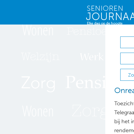
Zo
Onrea
Toezich
Telegra
bij het 
rendeme