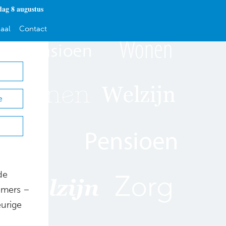
dag 8 augustus
aal
Contact
e
de
emers –
eurige