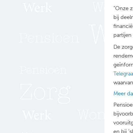
“Onze z
bij deel
financi
partijen
De zorg
rendeme
geïnfor
Telegraa
waarvan
Meer da
Pensioe
bijvoor
vooruit
en bij 