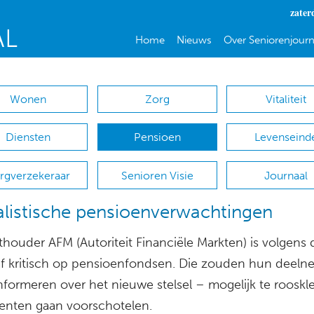
zater
Home
Nieuws
Over Seniorenjourn
Wonen
Zorg
Vitaliteit
Diensten
Pensioen
Levenseind
rgverzekeraar
Senioren Visie
Journaal
listische pensioenverwachtingen
thouder AFM (Autoriteit Financiële Markten) is volgens 
af kritisch op pensioenfondsen. Die zouden hun deeln
informeren over het nieuwe stelsel – mogelijk te rooskl
nten gaan voorschotelen.