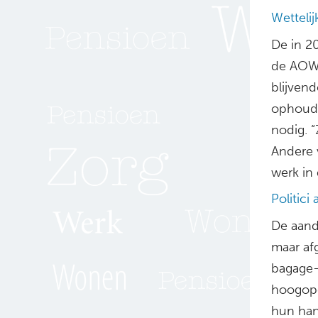
Wetteli
De in 2
de AOW-
blijvend
ophoude
nodig. “
Andere 
werk in 
Politici
De aand
maar af
bagage-a
hoogopg
hun han