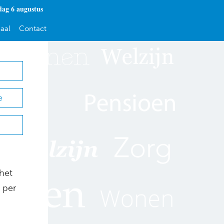
ag 6 augustus
aal
Contact
e
het
 per