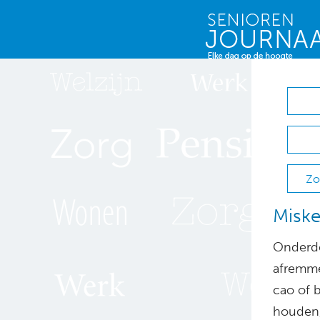
Zo
Miske
Onderde
afremme
cao of b
houden, 