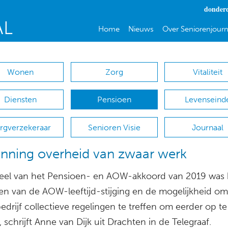
donderd
Home
Nieuws
Over Seniorenjourn
Wonen
Zorg
Vitaliteit
Diensten
Pensioen
Levenseind
rgverzekeraar
Senioren Visie
Journaal
nning overheid van zwaar werk
el van het Pensioen- en AOW-akkoord van 2019 was 
n van de AOW-leeftijd-stijging en de mogelijkheid om
edrijf collectieve regelingen te treffen om eerder op te
schrijft Anne van Dijk uit Drachten in de Telegraaf.