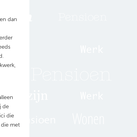
den dan
eerder
eeds
d.
kwerk,
lleen
j de
ci die
 die met