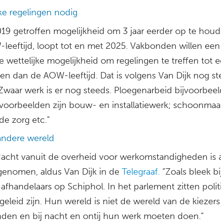
jke regelingen nodig
019 getroffen mogelijkheid om 3 jaar eerder op te hou
leeftijd, loopt tot en met 2025. Vakbonden willen een
e wettelijke mogelijkheid om regelingen te treffen tot 
n dan de AOW-leeftijd. Dat is volgens Van Dijk nog st
Zwaar werk is er nog steeds. Ploegenarbeid bijvoorbeel
voorbeelden zijn bouw- en installatiewerk; schoonmaa
de zorg etc.”
 andere wereld
acht vanuit de overheid voor werkomstandigheden is a
genomen, aldus Van Dijk in de
Telegraaf.
“Zoals bleek bi
fhandelaars op Schiphol. In het parlement zitten politi
eleid zijn. Hun wereld is niet de wereld van de kiezers
den en bij nacht en ontij hun werk moeten doen.”