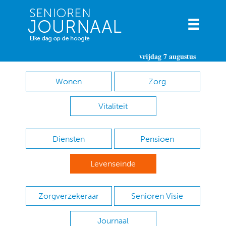
vrijdag 7 augustus
Wonen
Zorg
Vitaliteit
Diensten
Pensioen
Levenseinde
Zorgverzekeraar
Senioren Visie
Journaal