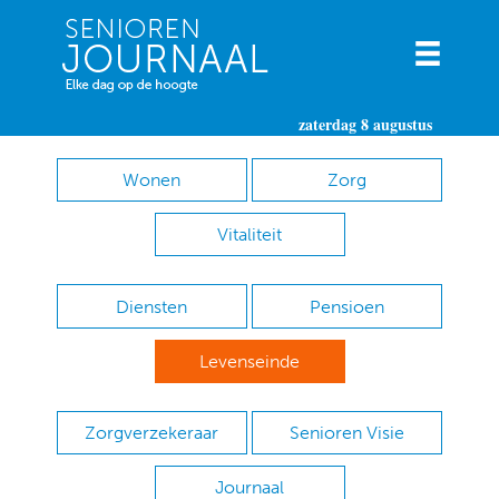
zaterdag 8 augustus
Wonen
Zorg
Vitaliteit
Diensten
Pensioen
Levenseinde
Zorgverzekeraar
Senioren Visie
Journaal